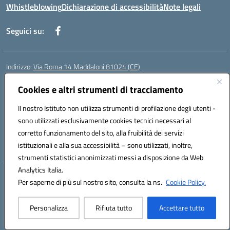
Whistleblowing
Dichiarazione di accessibilità
Note legali
Seguici su:
Indirizzo:
Via Roma 14 Maddaloni 81024 (CE)
Centralino:
0823434138
Email:
ceic8an00r@istruzione.it
Posta elettronica certificata (PEC):
Cookies e altri strumenti di tracciamento
ceic8an00r@pec.istruzione.it
Codice fiscale: 80006190617
Il nostro Istituto non utilizza strumenti di profilazione degli utenti -
Codice meccanografico:
CEIC8AN00R
sono utilizzati esclusivamente cookies tecnici necessari al
Codice Indice delle Pubbliche Amministrazioni (IPA): icmvce
corretto funzionamento del sito, alla fruibilità dei servizi
Codice unico di fatturazione (CUF): UFORSV
istituzionali e alla sua accessibilità – sono utilizzati, inoltre,
strumenti statistici anonimizzati messi a disposizione da Web
Analytics Italia.
Hosting & Powered by 3D Solution S.r.l.
Per saperne di più sul nostro sito, consulta la ns.
Cookie Policy.
Concept & Design by Designers Italia
Personalizza
Rifiuta tutto
Accettare tutto