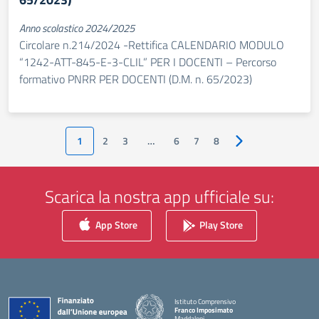
Anno scolastico 2024/2025
Circolare n.214/2024 -Rettifica CALENDARIO MODULO
“1242-ATT-845-E-3-CLIL” PER I DOCENTI – Percorso
formativo PNRR PER DOCENTI (D.M. n. 65/2023)
1
2
3
…
6
7
8
Pagina successiva
Scarica la nostra app ufficiale su:
App Store
Play Store
Istituto Comprensivo
Franco Imposimato
Maddaloni