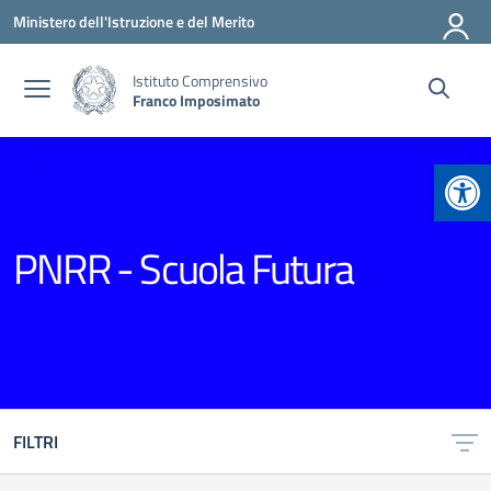
Vai ai contenuti
Vai al menu di navigazione
Vai al footer
Ministero dell'Istruzione e del Merito
Istituto Comprensivo
Franco Imposimato
Apr
PNRR - Scuola Futura
FILTRI