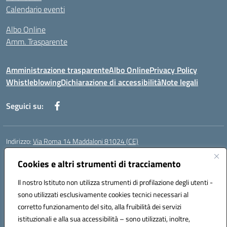
Calendario eventi
Albo Online
Amm. Trasparente
Amministrazione trasparente
Albo Online
Privacy Policy
Whistleblowing
Dichiarazione di accessibilità
Note legali
Seguici su:
Indirizzo:
Via Roma 14 Maddaloni 81024 (CE)
Centralino:
0823434138
Email:
ceic8an00r@istruzione.it
Posta elettronica certificata (PEC):
Cookies e altri strumenti di tracciamento
ceic8an00r@pec.istruzione.it
Codice fiscale: 80006190617
Il nostro Istituto non utilizza strumenti di profilazione degli utenti -
Codice meccanografico:
CEIC8AN00R
sono utilizzati esclusivamente cookies tecnici necessari al
Codice Indice delle Pubbliche Amministrazioni (IPA): icmvce
corretto funzionamento del sito, alla fruibilità dei servizi
Codice unico di fatturazione (CUF): UFORSV
istituzionali e alla sua accessibilità – sono utilizzati, inoltre,