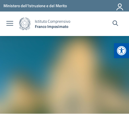
Vai ai contenuti
Vai al menu di navigazione
Vai al footer
Ministero dell'Istruzione e del Merito
Istituto Comprensivo
Franco Imposimato
Apr