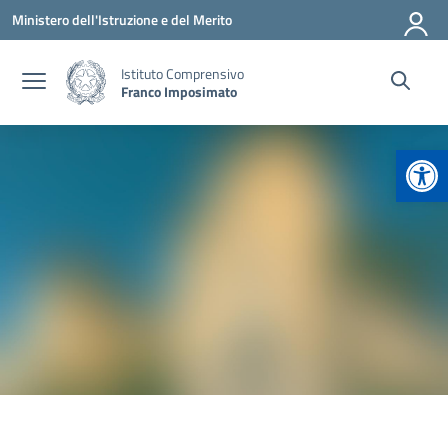
Vai ai contenuti
Vai al menu di navigazione
Vai al footer
Ministero dell'Istruzione e del Merito
Istituto Comprensivo
Franco Imposimato
Apr