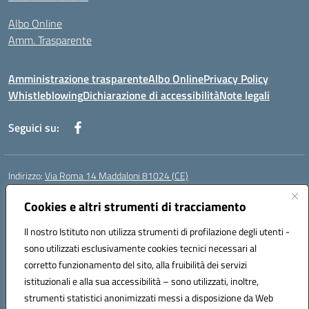
Albo Online
Amm. Trasparente
Amministrazione trasparente
Albo Online
Privacy Policy
Whistleblowing
Dichiarazione di accessibilità
Note legali
Seguici su:
Indirizzo:
Via Roma 14 Maddaloni 81024 (CE)
Centralino:
0823434138
Email:
ceic8an00r@istruzione.it
Posta elettronica certificata (PEC):
Cookies e altri strumenti di tracciamento
ceic8an00r@pec.istruzione.it
Codice fiscale: 80006190617
Il nostro Istituto non utilizza strumenti di profilazione degli utenti -
Codice meccanografico:
CEIC8AN00R
sono utilizzati esclusivamente cookies tecnici necessari al
Codice Indice delle Pubbliche Amministrazioni (IPA): icmvce
corretto funzionamento del sito, alla fruibilità dei servizi
Codice unico di fatturazione (CUF): UFORSV
istituzionali e alla sua accessibilità – sono utilizzati, inoltre,
strumenti statistici anonimizzati messi a disposizione da Web