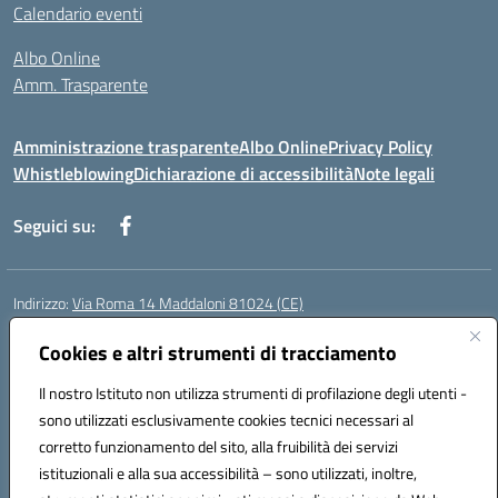
Calendario eventi
Albo Online
Amm. Trasparente
Amministrazione trasparente
Albo Online
Privacy Policy
Whistleblowing
Dichiarazione di accessibilità
Note legali
Seguici su:
Indirizzo:
Via Roma 14 Maddaloni 81024 (CE)
Centralino:
0823434138
Email:
ceic8an00r@istruzione.it
Posta elettronica certificata (PEC):
Cookies e altri strumenti di tracciamento
ceic8an00r@pec.istruzione.it
Codice fiscale: 80006190617
Il nostro Istituto non utilizza strumenti di profilazione degli utenti -
Codice meccanografico:
CEIC8AN00R
sono utilizzati esclusivamente cookies tecnici necessari al
Codice Indice delle Pubbliche Amministrazioni (IPA): icmvce
corretto funzionamento del sito, alla fruibilità dei servizi
Codice unico di fatturazione (CUF): UFORSV
istituzionali e alla sua accessibilità – sono utilizzati, inoltre,