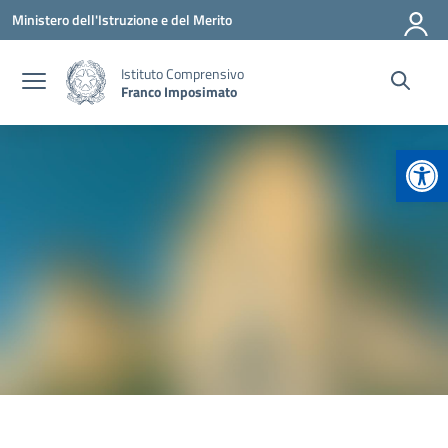
Vai ai contenuti
Vai al menu di navigazione
Vai al footer
Ministero dell'Istruzione e del Merito
Istituto Comprensivo
Franco Imposimato
Apr