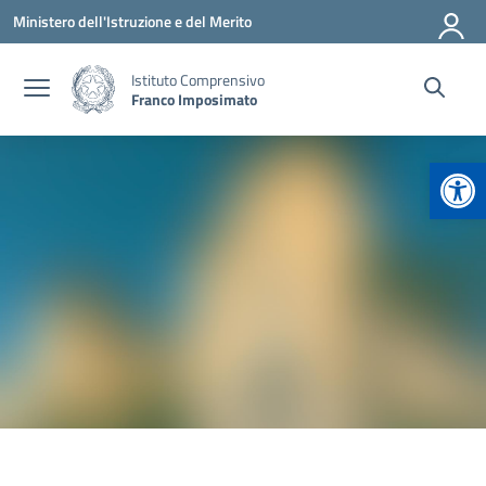
Vai ai contenuti
Vai al menu di navigazione
Vai al footer
Ministero dell'Istruzione e del Merito
Istituto Comprensivo
Franco Imposimato
Apr