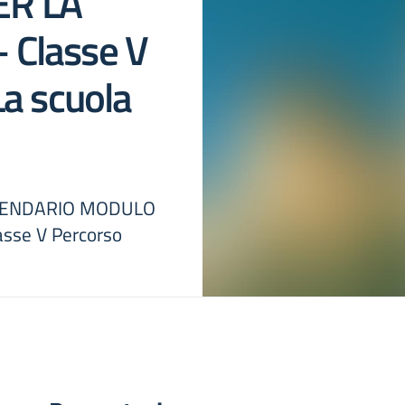
R LA
 Classe V
La scuola
 CALENDARIO MODULO
sse V Percorso