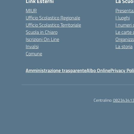
Link Esterni
La Scuo
MIUR
Presenta
Ufficio Scolastico Regionale
I luoghi
Ufficio Scolastico Territoriale
I numeri 
Scuola in Chiaro
Le carte 
Iscrizioni On Line
Organizz
Invalsi
La storia
Comune
Amministrazione trasparente
Albo Online
Privacy Pol
Centralino:
08234341