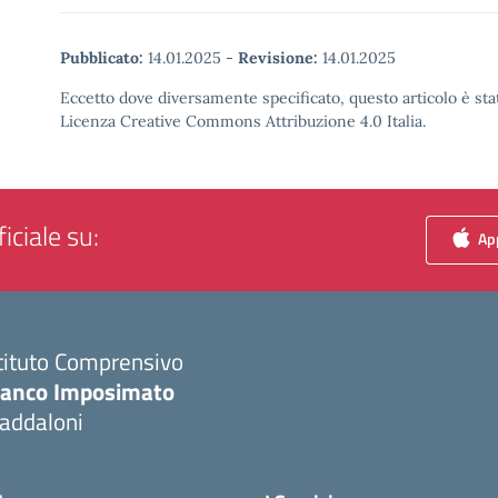
Pubblicato:
14.01.2025
-
Revisione:
14.01.2025
Eccetto dove diversamente specificato, questo articolo è stat
Licenza Creative Commons Attribuzione 4.0 Italia.
iciale su:
App
tituto Comprensivo
ranco Imposimato
addaloni
Visita la pagina iniziale della scuola