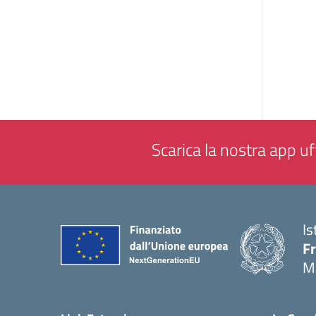
Scarica la nostra app uff
Is
F
M
— 