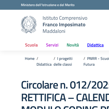
Vai ai contenuti
Vai al menu di navigazione
Vai al footer
Ministero dell'Istruzione e del Merito
Istituto Comprensivo
Franco Imposimato
Maddaloni
Scuola
Servizi
Novità
Didattica
Home
I progetti
PNRR - Scuo
Didattica
delle classi
Futura
Circolare n. 012/202
RETTIFICA – CALEN