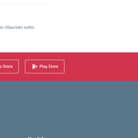
o rilasciato sotto
 Store
Play Store