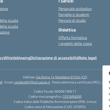
la
I Servizi
zione
Personale scolastico
Famiglie e studenti
della scuola
Percorsi di studio
della scuola
Didattica
azione
Offerta formativa
I progetti delle classi
icy
Whistleblowing
Dichiarazione di accessibilità
Note legali
Indirizzo:
Via Roma 14 Maddaloni 81024 (CE)
38
Email:
ceic8an00r@istruzione.it
Posta elettronica certificata (PEC):
ceic8
Codice fiscale: 80006190617
Codice meccanografico:
CEIC8AN00R
Codice Indice delle Pubbliche Amministrazioni (IPA): icmvce
Codice unico di fatturazione (CUF): UFORSV