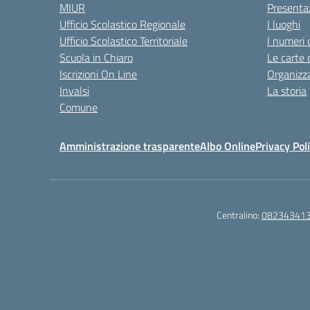
MIUR
Presenta
Ufficio Scolastico Regionale
I luoghi
Ufficio Scolastico Territoriale
I numeri 
Scuola in Chiaro
Le carte 
Iscrizioni On Line
Organizz
Invalsi
La storia
Comune
Amministrazione trasparente
Albo Online
Privacy Pol
Centralino:
08234341