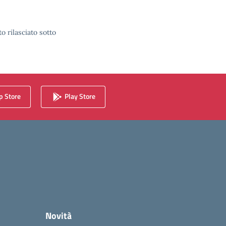
o rilasciato sotto
 Store
Play Store
Novità