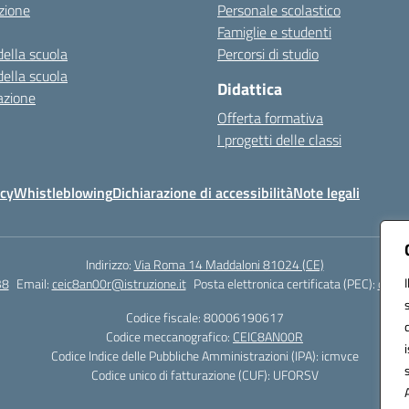
zione
Personale scolastico
Famiglie e studenti
della scuola
Percorsi di studio
della scuola
Didattica
azione
Offerta formativa
I progetti delle classi
icy
Whistleblowing
Dichiarazione di accessibilità
Note legali
Indirizzo:
Via Roma 14 Maddaloni 81024 (CE)
38
Email:
ceic8an00r@istruzione.it
Posta elettronica certificata (PEC):
ceic8
Codice fiscale: 80006190617
Codice meccanografico:
CEIC8AN00R
Codice Indice delle Pubbliche Amministrazioni (IPA): icmvce
Codice unico di fatturazione (CUF): UFORSV