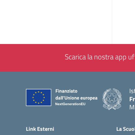
Scarica la nostra app uff
Is
F
M
— 
Link Esterni
La Scuo