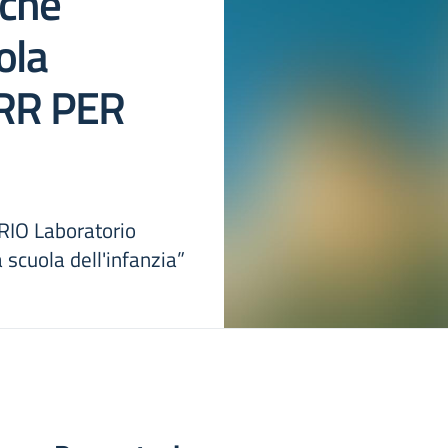
iche
ola
NRR PER
IO Laboratorio
 scuola dell'infanzia”