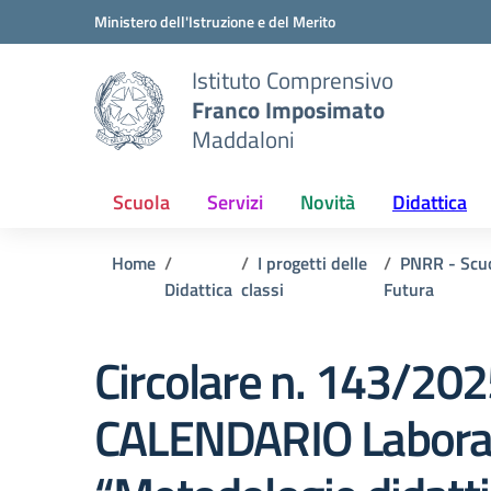
Vai ai contenuti
Vai al menu di navigazione
Vai al footer
Ministero dell'Istruzione e del Merito
Istituto Comprensivo
Franco Imposimato
Maddaloni
Scuola
Servizi
Novità
Didattica
Home
I progetti delle
PNRR - Scu
Didattica
classi
Futura
Circolare n. 143/20
CALENDARIO Labora