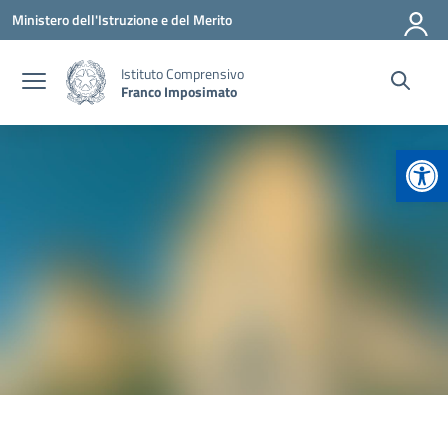
Vai ai contenuti
Vai al menu di navigazione
Vai al footer
Ministero dell'Istruzione e del Merito
Istituto Comprensivo
Franco Imposimato
Apr