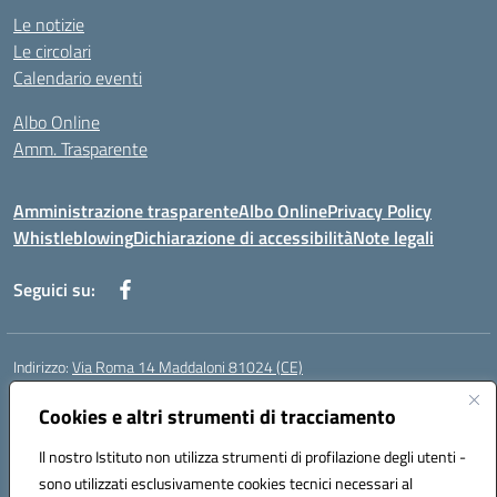
Le notizie
Le circolari
Calendario eventi
Albo Online
Amm. Trasparente
Amministrazione trasparente
Albo Online
Privacy Policy
Whistleblowing
Dichiarazione di accessibilità
Note legali
Seguici su:
Indirizzo:
Via Roma 14 Maddaloni 81024 (CE)
Centralino:
0823434138
Email:
ceic8an00r@istruzione.it
Posta elettronica certificata (PEC):
Cookies e altri strumenti di tracciamento
ceic8an00r@pec.istruzione.it
Codice fiscale: 80006190617
Il nostro Istituto non utilizza strumenti di profilazione degli utenti -
Codice meccanografico:
CEIC8AN00R
sono utilizzati esclusivamente cookies tecnici necessari al