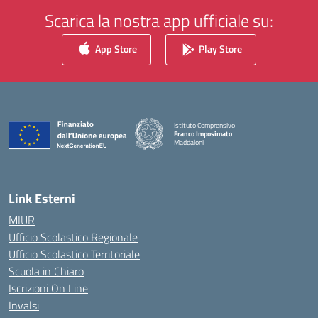
Scarica la nostra app ufficiale su:
App Store
Play Store
Istituto Comprensivo
Franco Imposimato
Maddaloni
— Visita la pagina iniziale della scuola
Link Esterni
MIUR
Ufficio Scolastico Regionale
Ufficio Scolastico Territoriale
Scuola in Chiaro
Iscrizioni On Line
Invalsi