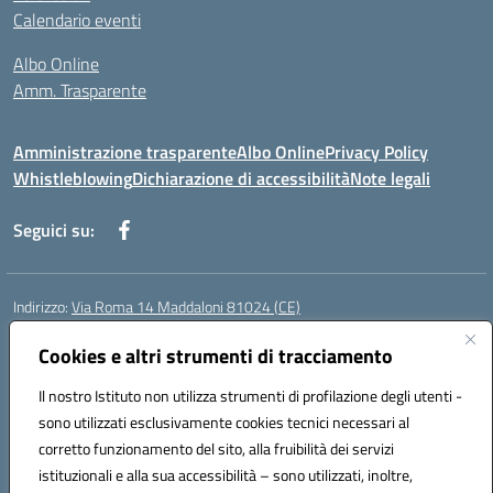
Calendario eventi
Albo Online
Amm. Trasparente
Amministrazione trasparente
Albo Online
Privacy Policy
Whistleblowing
Dichiarazione di accessibilità
Note legali
Seguici su:
Indirizzo:
Via Roma 14 Maddaloni 81024 (CE)
Centralino:
0823434138
Email:
ceic8an00r@istruzione.it
Posta elettronica certificata (PEC):
Cookies e altri strumenti di tracciamento
ceic8an00r@pec.istruzione.it
Codice fiscale: 80006190617
Il nostro Istituto non utilizza strumenti di profilazione degli utenti -
Codice meccanografico:
CEIC8AN00R
sono utilizzati esclusivamente cookies tecnici necessari al
Codice Indice delle Pubbliche Amministrazioni (IPA): icmvce
corretto funzionamento del sito, alla fruibilità dei servizi
Codice unico di fatturazione (CUF): UFORSV
istituzionali e alla sua accessibilità – sono utilizzati, inoltre,