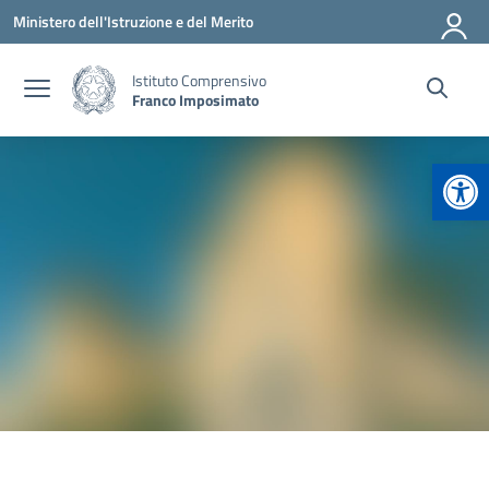
Vai ai contenuti
Vai al menu di navigazione
Vai al footer
Ministero dell'Istruzione e del Merito
Istituto Comprensivo
Franco Imposimato
Apr