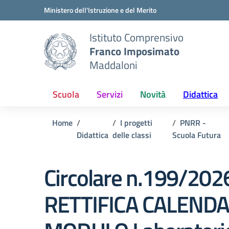
Vai ai contenuti
Vai al menu di navigazione
Vai al footer
Ministero dell'Istruzione e del Merito
Istituto Comprensivo
Franco Imposimato
Maddaloni
Scuola
Servizi
Novità
Didattica
Home
I progetti
PNRR -
Didattica
delle classi
Scuola Futura
Circolare n.199/202
RETTIFICA CALEND