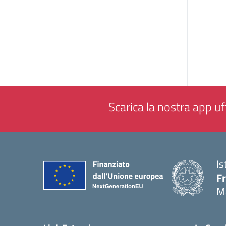
Scarica la nostra app uff
Is
F
M
— 