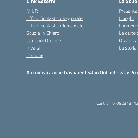
Link Esterni
La Scuo
MIUR
Presenta
Ufficio Scolastico Regionale
I luoghi
Ufficio Scolastico Territoriale
I numeri 
Scuola in Chiaro
Le carte 
Iscrizioni On Line
Organizz
Invalsi
La storia
Comune
Amministrazione trasparente
Albo Online
Privacy Pol
Centralino:
08234341