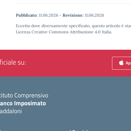
Pubblicato:
11.06.2026
-
Revisione:
11.06.2026
Eccetto dove diversamente specificato, questo articolo è stat
Licenza Creative Commons Attribuzione 4.0 Italia.
iciale su:
App
tituto Comprensivo
ranco Imposimato
addaloni
Visita la pagina iniziale della scuola