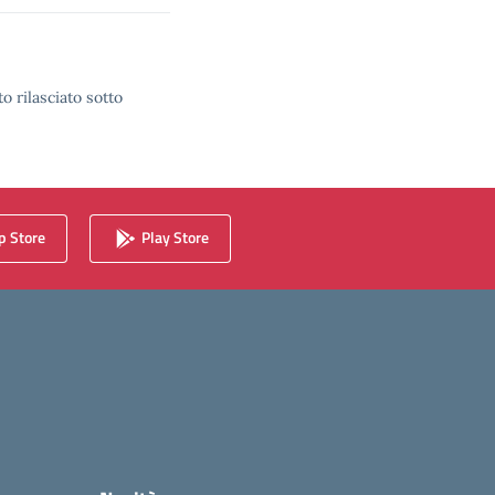
o rilasciato sotto
 Store
Play Store