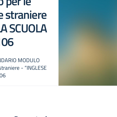
 per le
 straniere
LA SCUOLA
106
LENDARIO MODULO
straniere - “INGLESE
106