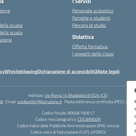
la
I Servizi
zione
Personale scolastico
Famiglie e studenti
della scuola
Percorsi di studio
della scuola
Didattica
azione
Offerta formativa
I progetti delle classi
icy
Whistleblowing
Dichiarazione di accessibilità
Note legali
Indirizzo:
Via Roma 14 Maddaloni 81024 (CE)
38
Email:
ceic8an00r@istruzione.it
Posta elettronica certificata (PEC):
ceic8
Codice fiscale: 80006190617
Codice meccanografico:
CEIC8AN00R
Codice Indice delle Pubbliche Amministrazioni (IPA): icmvce
Codice unico di fatturazione (CUF): UFORSV