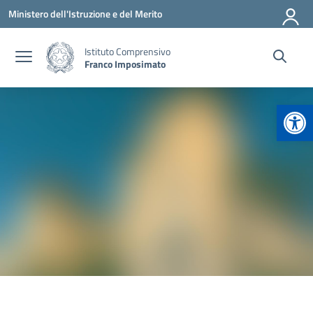
Vai ai contenuti
Vai al menu di navigazione
Vai al footer
Ministero dell'Istruzione e del Merito
Istituto Comprensivo
Franco Imposimato
Apr