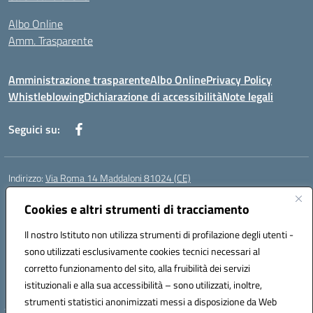
Albo Online
Amm. Trasparente
Amministrazione trasparente
Albo Online
Privacy Policy
Whistleblowing
Dichiarazione di accessibilità
Note legali
Seguici su:
Indirizzo:
Via Roma 14 Maddaloni 81024 (CE)
Centralino:
0823434138
Email:
ceic8an00r@istruzione.it
Posta elettronica certificata (PEC):
Cookies e altri strumenti di tracciamento
ceic8an00r@pec.istruzione.it
Codice fiscale: 80006190617
Il nostro Istituto non utilizza strumenti di profilazione degli utenti -
Codice meccanografico:
CEIC8AN00R
sono utilizzati esclusivamente cookies tecnici necessari al
Codice Indice delle Pubbliche Amministrazioni (IPA): icmvce
corretto funzionamento del sito, alla fruibilità dei servizi
Codice unico di fatturazione (CUF): UFORSV
istituzionali e alla sua accessibilità – sono utilizzati, inoltre,
strumenti statistici anonimizzati messi a disposizione da Web