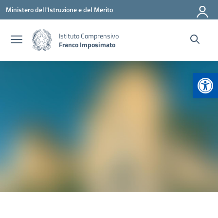
Vai ai contenuti
Vai al menu di navigazione
Vai al footer
Ministero dell'Istruzione e del Merito
Istituto Comprensivo
Franco Imposimato
Apr