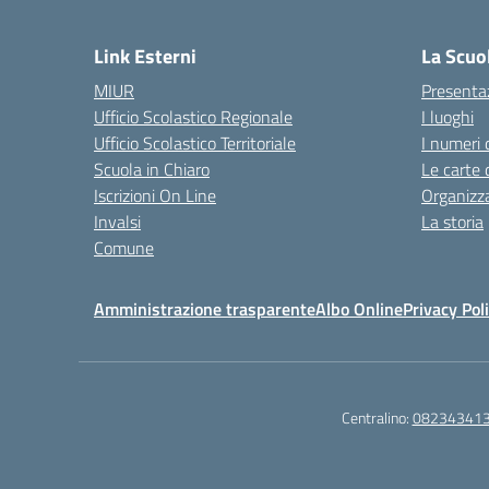
— 
Link Esterni
La Scuo
MIUR
Presenta
Ufficio Scolastico Regionale
I luoghi
Ufficio Scolastico Territoriale
I numeri 
Scuola in Chiaro
Le carte 
Iscrizioni On Line
Organizz
Invalsi
La storia
Comune
Amministrazione trasparente
Albo Online
Privacy Pol
Centralino:
08234341