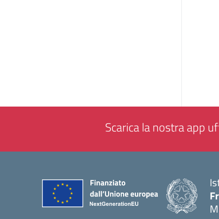
Scarica la nostra app uff
Is
F
M