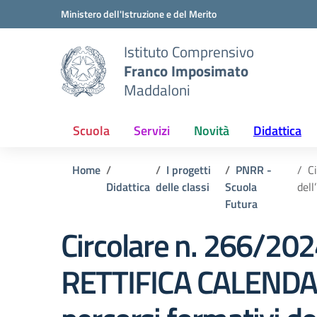
Vai ai contenuti
Vai al menu di navigazione
Vai al footer
Ministero dell'Istruzione e del Merito
Istituto Comprensivo
Franco Imposimato
Maddaloni
Scuola
Servizi
Novità
Didattica
Home
I progetti
PNRR -
C
Didattica
delle classi
Scuola
del
Futura
Circolare n. 266/202
RETTIFICA CALEND