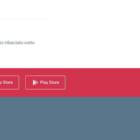
o rilasciato sotto
 Store
Play Store