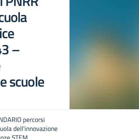
el PNRR
cuola
ice
3 –
e
le scuole
ENDARIO percorsi
uola dell'innovazione
enze STEM