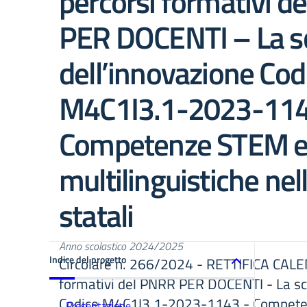
percorsi formativi d
PER DOCENTI – La s
dell’innovazione Cod
M4C1I3.1-2023-114
Competenze STEM 
multilinguistiche nel
statali
Anno scolastico 2024/2025
Indice del progetto
Circolare n. 266/2024 - RETTIFICA CAL
formativi del PNRR PER DOCENTI - La sc
Codice M4C1I3.1-2023-1143 - Compet
Presentazione