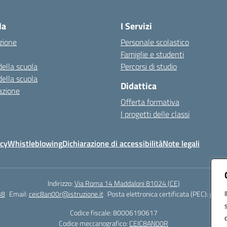
Visita la pagina iniziale della scuola
la
I Servizi
zione
Personale scolastico
Famiglie e studenti
della scuola
Percorsi di studio
della scuola
Didattica
azione
Offerta formativa
I progetti delle classi
icy
Whistleblowing
Dichiarazione di accessibilità
Note legali
Indirizzo:
Via Roma 14 Maddaloni 81024 (CE)
38
Email:
ceic8an00r@istruzione.it
Posta elettronica certificata (PEC):
ceic8
Codice fiscale: 80006190617
Codice meccanografico:
CEIC8AN00R