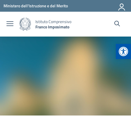
Vai ai contenuti
Vai al menu di navigazione
Vai al footer
Ministero dell'Istruzione e del Merito
Istituto Comprensivo
Franco Imposimato
Apr