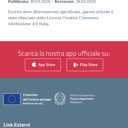
Pubblicato:
19.03.2026
-
Revisione:
19.03.2026
Eccetto dove diversamente specificato, questo articolo è
stato rilasciato sotto Licenza Creative Commons
Attribuzione 4.0 Italia.
Scarica la nostra app ufficiale su:
App Store
Play Store
Istituto Comprensivo
Franco Imposimato
Maddaloni
— Visita la pagina iniziale della scuola
Link Esterni