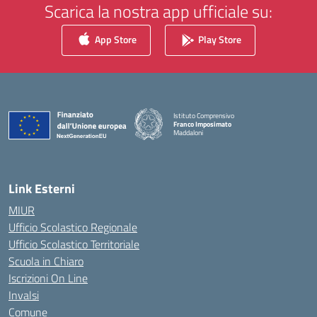
Scarica la nostra app ufficiale su:
App Store
Play Store
Istituto Comprensivo
Franco Imposimato
Maddaloni
— Visita la pagina iniziale della scuola
Link Esterni
MIUR
Ufficio Scolastico Regionale
Ufficio Scolastico Territoriale
Scuola in Chiaro
Iscrizioni On Line
Invalsi
Comune