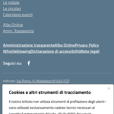
Le notizie
Le circolari
Calendario eventi
Albo Online
Amm. Trasparente
Amministrazione trasparente
Albo Online
Privacy Policy
Whistleblowing
Dichiarazione di accessibilità
Note legali
Seguici su:
Indirizzo:
Via Roma 14 Maddaloni 81024 (CE)
Centralino:
0823434138
Email:
ceic8an00r@istruzione.it
Posta elettronica certificata (PEC):
Cookies e altri strumenti di tracciamento
ceic8an00r@pec.istruzione.it
Codice fiscale: 80006190617
Il nostro Istituto non utilizza strumenti di profilazione degli utenti -
Codice meccanografico:
CEIC8AN00R
sono utilizzati esclusivamente cookies tecnici necessari al
Codice Indice delle Pubbliche Amministrazioni (IPA): icmvce
corretto funzionamento del sito, alla fruibilità dei servizi