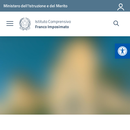
Vai ai contenuti
Vai al menu di navigazione
Vai al footer
Ministero dell'Istruzione e del Merito
Istituto Comprensivo
Franco Imposimato
Apr