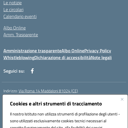
Le notizie
Le circolari
Calendario eventi
Albo Online
Amm. Trasparente
Amministrazione trasparente
Albo Online
Privacy Policy
Whistleblowing
Dichiarazione di accessibilità
Note legali
Seguici su:
Indirizzo:
Via Roma 14 Maddaloni 81024 (CE)
Centralino:
0823434138
Email:
ceic8an00r@istruzione.it
Posta elettronica certificata (PEC):
Cookies e altri strumenti di tracciamento
ceic8an00r@pec.istruzione.it
Codice fiscale: 80006190617
Il nostro Istituto non utilizza strumenti di profilazione degli utenti -
Codice meccanografico:
CEIC8AN00R
sono utilizzati esclusivamente cookies tecnici necessari al
Codice Indice delle Pubbliche Amministrazioni (IPA): icmvce
corretto funzionamento del sito, alla fruibilità dei servizi