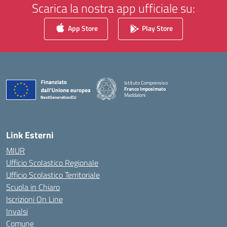
Scarica la nostra app ufficiale su:
App Store
Play Store
Istituto Comprensivo
Franco Imposimato
Maddaloni
— Visita la pagina iniziale della scuola
Link Esterni
MIUR
Ufficio Scolastico Regionale
Ufficio Scolastico Territoriale
Scuola in Chiaro
Iscrizioni On Line
Invalsi
Comune