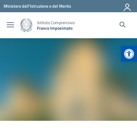
Vai ai contenuti
Vai al menu di navigazione
Vai al footer
Ministero dell'Istruzione e del Merito
Istituto Comprensivo
Franco Imposimato
Apr