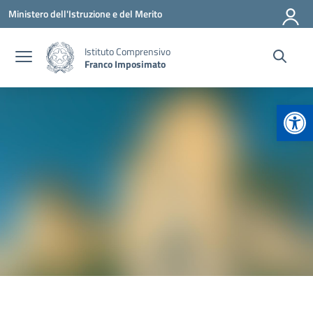
Vai ai contenuti
Vai al menu di navigazione
Vai al footer
Ministero dell'Istruzione e del Merito
Istituto Comprensivo
Franco Imposimato
Apr