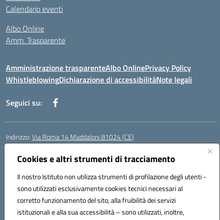
Calendario eventi
Albo Online
Amm. Trasparente
Amministrazione trasparente
Albo Online
Privacy Policy
Whistleblowing
Dichiarazione di accessibilità
Note legali
Seguici su:
Indirizzo:
Via Roma 14 Maddaloni 81024 (CE)
Centralino:
0823434138
Email:
ceic8an00r@istruzione.it
Posta elettronica certificata (PEC):
Cookies e altri strumenti di tracciamento
ceic8an00r@pec.istruzione.it
Codice fiscale: 80006190617
Il nostro Istituto non utilizza strumenti di profilazione degli utenti -
Codice meccanografico:
CEIC8AN00R
sono utilizzati esclusivamente cookies tecnici necessari al
Codice Indice delle Pubbliche Amministrazioni (IPA): icmvce
corretto funzionamento del sito, alla fruibilità dei servizi
Codice unico di fatturazione (CUF): UFORSV
istituzionali e alla sua accessibilità – sono utilizzati, inoltre,