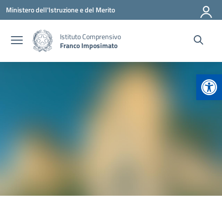
Vai ai contenuti
Vai al menu di navigazione
Vai al footer
Ministero dell'Istruzione e del Merito
Istituto Comprensivo
Franco Imposimato
Apr