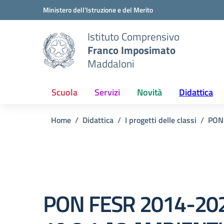
Vai ai contenuti
Vai al menu di navigazione
Vai al footer
Ministero dell'Istruzione e del Merito
Istituto Comprensivo
Franco Imposimato
Maddaloni
Scuola
Servizi
Novità
Didattica
Home
Didattica
I progetti delle classi
PON
PON FESR 2014-20