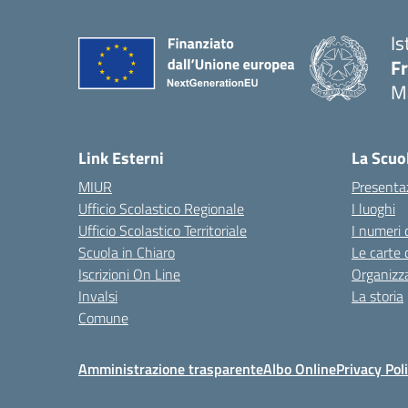
Is
F
M
— 
Link Esterni
La Scuo
MIUR
Presenta
Ufficio Scolastico Regionale
I luoghi
Ufficio Scolastico Territoriale
I numeri 
Scuola in Chiaro
Le carte 
Iscrizioni On Line
Organizz
Invalsi
La storia
Comune
Amministrazione trasparente
Albo Online
Privacy Pol