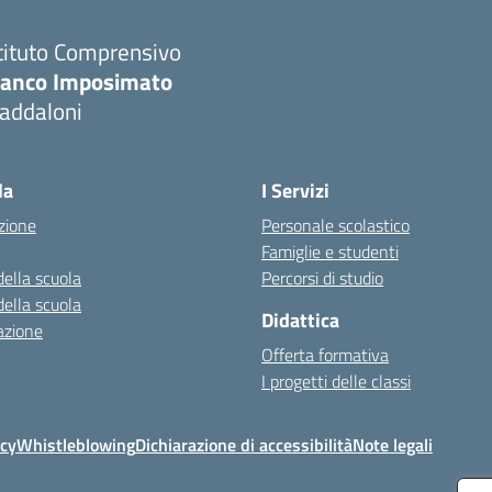
tituto Comprensivo
ranco Imposimato
addaloni
Visita la pagina iniziale della scuola
la
I Servizi
zione
Personale scolastico
Famiglie e studenti
della scuola
Percorsi di studio
della scuola
Didattica
azione
Offerta formativa
I progetti delle classi
icy
Whistleblowing
Dichiarazione di accessibilità
Note legali