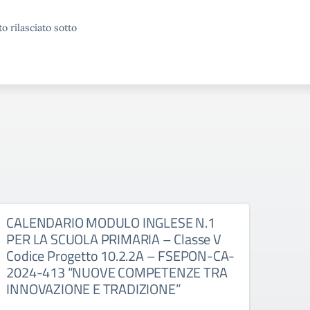
o rilasciato sotto
CALENDARIO MODULO INGLESE N.1
CAL
PER LA SCUOLA PRIMARIA – Classe V
PER 
Codice Progetto 10.2.2A – FSEPON-CA-
Codi
2024-413 “NUOVE COMPETENZE TRA
202
INNOVAZIONE E TRADIZIONE”
INN