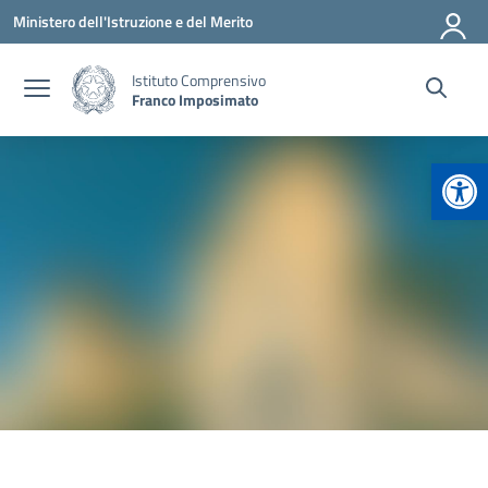
Vai ai contenuti
Vai al menu di navigazione
Vai al footer
Ministero dell'Istruzione e del Merito
Istituto Comprensivo
Franco Imposimato
Apr