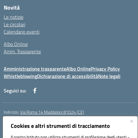
Novità
Le notizie
Le circolari
Calendario eventi
Albo Online
Amm. Trasparente
Amministrazione trasparente
Albo Online
Privacy Policy
Whistleblowing
Dichiarazione di accessibilità
Note legali
Seguici su:
Indirizzo:
Via Roma 14 Maddaloni 81024 (CE)
Centralino:
0823434138
Email:
ceic8an00r@istruzione.it
Posta elettronica certificata (PEC):
Cookies e altri strumenti di tracciamento
ceic8an00r@pec.istruzione.it
Codice fiscale: 80006190617
Il nostro Istituto non utilizza strumenti di profilazione degli utenti -